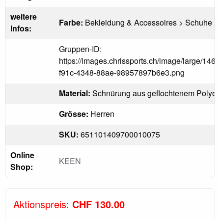
weitere
Farbe:
Bekleidung & Accessoires > Schuhe
Infos:
Gruppen-ID:
https://images.chrissports.ch/image/large/146c
f91c-4348-88ae-98957897b6e3.png
Material:
Schnürung aus geflochtenem Polyes
Grösse:
Herren
SKU:
651101409700010075
Online
KEEN
Shop:
Aktionspreis:
CHF 130.00