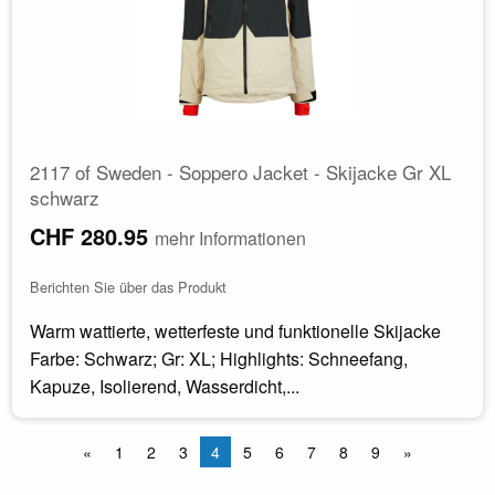
2117 of Sweden - Soppero Jacket - Skijacke Gr XL
schwarz
CHF 280.95
mehr Informationen
Berichten Sie über das Produkt
Warm wattierte, wetterfeste und funktionelle Skijacke
Farbe: Schwarz; Gr: XL; Highlights: Schneefang,
Kapuze, Isolierend, Wasserdicht,...
«
1
2
3
4
5
6
7
8
9
»