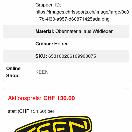
Gruppen-ID:
https://images.chrissports.ch/image/large/0c3
f17b-4f30-a957-d60871425ada.png
Material:
Obermaterial aus Wildleder
Grösse:
Herren
SKU:
653100266109900075
Online
KEEN
Shop:
Aktionspreis:
CHF 130.00
statt (CHF 134.50) bei