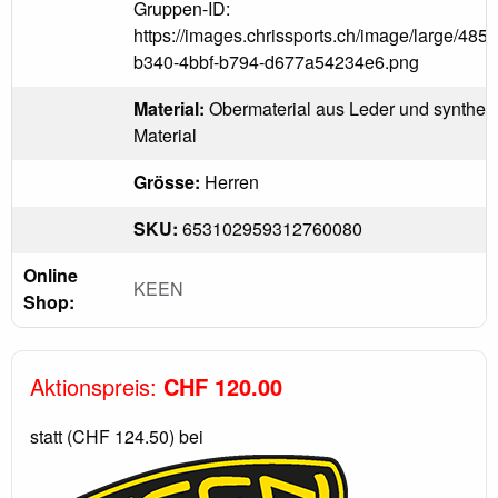
Gruppen-ID:
https://images.chrissports.ch/image/large/485
b340-4bbf-b794-d677a54234e6.png
Material:
Obermaterial aus Leder und synthet
Material
Grösse:
Herren
SKU:
653102959312760080
Online
KEEN
Shop:
Aktionspreis:
CHF 120.00
statt (CHF 124.50) bei